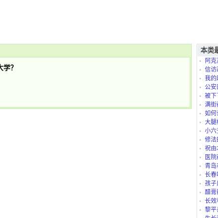
？
本类
阿克
大学？
信访
我的
是怎么
公安
被下
满街
如何
大腿
小六
修法
祝由
医院
青岛
长春
孩子
太折腾
醋膏
长效
黎平