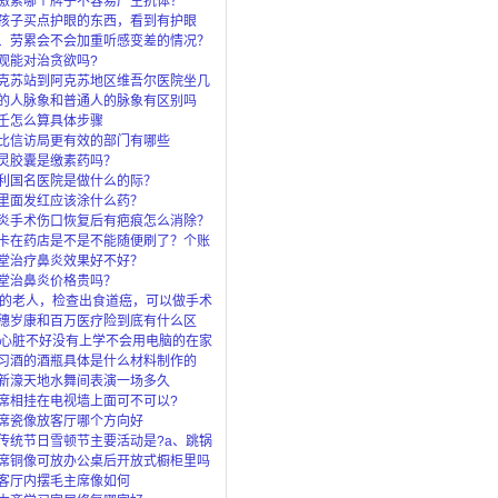
激素哪个牌子不容易产生抗体？
孩子买点护眼的东西，看到有护眼
眼灯、还
、劳累会不会加重听感变差的情况？
观能对治贪欲吗?
克苏站到阿克苏地区维吾尔医院坐几
的人脉象和普通人的脉象有区别吗
壬怎么算具体步骤
比信访局更有效的部门有哪些
灵胶囊是缴素药吗？
利国名医院是做什么的际？
里面发红应该涂什么药？
炎手术伤口恢复后有疤痕怎么消除？
卡在药店是不是不能随便刷了？个账
”是
堂治疗鼻炎效果好不好？
堂治鼻炎价格贵吗？
岁的老人，检查出食道癌，可以做手术
穗岁康和百万医疗险到底有什么区
了穗岁还
岁心脏不好没有上学不会用电脑的在家
上什么
习酒的酒瓶具体是什么材料制作的
新濠天地水舞间表演一场多久
席相挂在电视墙上面可不可以?
席瓷像放客厅哪个方向好
传统节日雪顿节主要活动是?a、跳锅
马c、
席铜像可放办公桌后开放式橱柜里吗
客厅内摆毛主席像如何