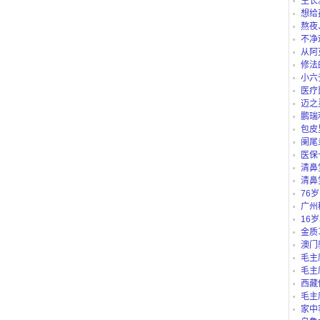
生长
想给
仪、护
熬夜
不净
从阿
路公交
修法
小六
医疗
迈之
鹏瑞
包皮
阑尾
医保
“白名单
清鼻
清鼻
76
吗？
广州
别？有
16
里可以
金质
澳门
毛主
毛主
西藏
庄b、藏
毛主
家中