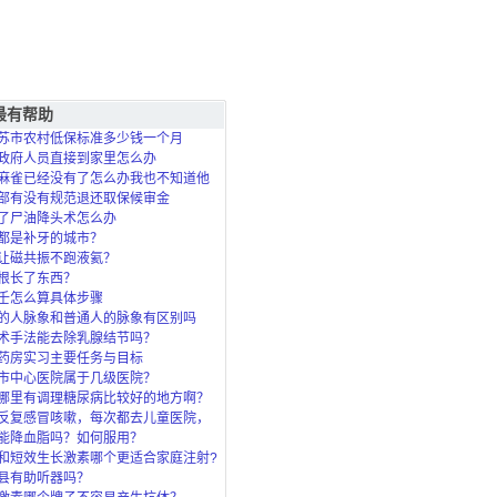
最有帮助
苏市农村低保标准多少钱一个月
政府人员直接到家里怎么办
麻雀已经没有了怎么办我也不知道他
死的？
部有没有规范退还取保候审金
了尸油降头术怎么办
都是补牙的城市？
让磁共振不跑液氦？
根长了东西？
壬怎么算具体步骤
的人脉象和普通人的脉象有区别吗
术手法能去除乳腺结节吗？
药房实习主要任务与目标
市中心医院属于几级医院？
哪里有调理糖尿病比较好的地方啊？
反复感冒咳嗽，每次都去儿童医院，
了，北
能降血脂吗？如何服用？
和短效生长激素哪个更适合家庭注射?
县有助听器吗？