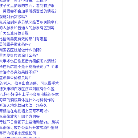
激素哪个牌子不容易产生抗体？
孩子买点护眼的东西，看到有护眼
眼灯、还
、劳累会不会加重听感变差的情况？
观能对治贪欲吗?
克苏站到阿克苏地区维吾尔医院坐几
的人脉象和普通人的脉象有区别吗
壬怎么算具体步骤
比信访局更有效的部门有哪些
灵胶囊是缴素药吗？
利国名医院是做什么的际？
里面发红应该涂什么药？
炎手术伤口恢复后有疤痕怎么消除？
卡在药店是不是不能随便刷了？个账
”是
堂治疗鼻炎效果好不好？
堂治鼻炎价格贵吗？
岁的老人，检查出食道癌，可以做手术
穗岁康和百万医疗险到底有什么区
了穗岁还
岁心脏不好没有上学不会用电脑的在家
上什么
习酒的酒瓶具体是什么材料制作的
新濠天地水舞间表演一场多久
席相挂在电视墙上面可不可以?
席瓷像放客厅哪个方向好
传统节日雪顿节主要活动是?a、跳锅
马c、
席铜像可放办公桌后开放式橱柜里吗
客厅内摆毛主席像如何