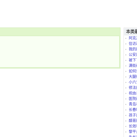
本类
阿克
信访
我的
是怎么
公安
被下
满街
如何
大腿
小六
修法
祝由
医院
青岛
长春
孩子
太折腾
醋膏
长效
黎平