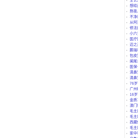
生长
想给
仪、护
熬夜
不净
从阿
路公交
修法
小六
医疗
迈之
鹏瑞
包皮
阑尾
医保
“白名单
清鼻
清鼻
76
吗？
广州
别？有
16
里可以
金质
澳门
毛主
毛主
西藏
庄b、藏
毛主
家中