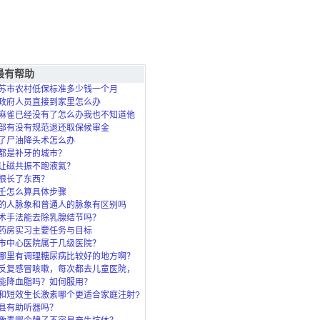
最有帮助
苏市农村低保标准多少钱一个月
政府人员直接到家里怎么办
麻雀已经没有了怎么办我也不知道他
死的？
部有没有规范退还取保候审金
了尸油降头术怎么办
都是补牙的城市？
让磁共振不跑液氦？
根长了东西？
壬怎么算具体步骤
的人脉象和普通人的脉象有区别吗
术手法能去除乳腺结节吗？
药房实习主要任务与目标
市中心医院属于几级医院？
哪里有调理糖尿病比较好的地方啊？
反复感冒咳嗽，每次都去儿童医院，
了，北
能降血脂吗？如何服用？
和短效生长激素哪个更适合家庭注射?
县有助听器吗？