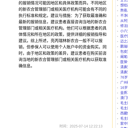
生长
的报销情况可能因地区和具体政策而异。不同地区
想给
的新农合管理部门或相关医疗机构可能会有不同的
仪、护
熬夜
执行标准和规定。建议与措施：为了获取最准确和
不净
从阿
最新的报销信息，建议患者直接咨询当地的新农合
路公交
修法
管理部门或相关医疗机构。他们可以根据患者的具
小六
体情况和所在地区的政策，提供详细的报销指导和
医疗
建议。综上所述，亮丙瑞林新农合一般不可以报
迈之
销，但参保人可以使用个人账户中的资金购买。同
鹏瑞
包皮
时，由于地区和政策的差异，建议患者在购买前咨
阑尾
询当地的新农合管理部门或相关医疗机构以获取准
医保
确信息。
“白名单
清鼻
清鼻
76
吗？
广州
别？有
16
里可以
金质
澳门
毛主
毛主
西藏
庄b、藏
毛主
家中
时间：2025-07-14 12:22:13