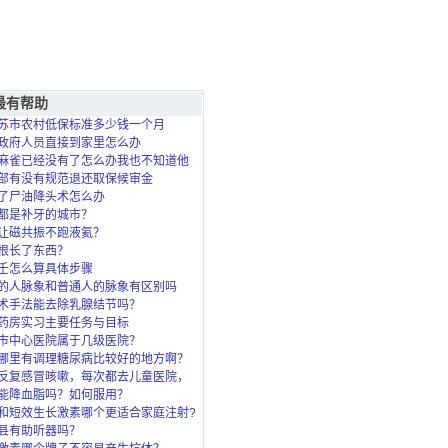
最有帮助
苏市农村低保标准多少钱一个月
政府人员直接到家里怎么办
麻雀已经没有了怎么办我也不知道他
死的？
部有没有规范退还取保候审金
了尸油降头术怎么办
都是补牙的城市？
让磁共振不跑液氦？
根长了东西？
壬怎么算具体步骤
的人脉象和普通人的脉象有区别吗
术手法能去除乳腺结节吗？
药房实习主要任务与目标
市中心医院属于几级医院？
哪里有调理糖尿病比较好的地方啊？
反复感冒咳嗽，每次都去儿童医院，
了，北
能降血脂吗？如何服用？
和短效生长激素哪个更适合家庭注射?
县有助听器吗？