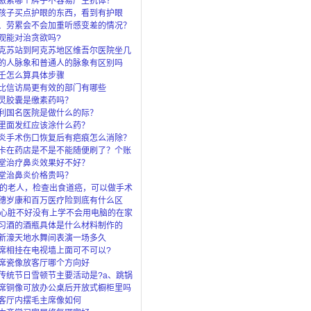
激素哪个牌子不容易产生抗体？
孩子买点护眼的东西，看到有护眼
眼灯、还
、劳累会不会加重听感变差的情况？
观能对治贪欲吗?
克苏站到阿克苏地区维吾尔医院坐几
的人脉象和普通人的脉象有区别吗
壬怎么算具体步骤
比信访局更有效的部门有哪些
灵胶囊是缴素药吗？
利国名医院是做什么的际？
里面发红应该涂什么药？
炎手术伤口恢复后有疤痕怎么消除？
卡在药店是不是不能随便刷了？个账
”是
堂治疗鼻炎效果好不好？
堂治鼻炎价格贵吗？
岁的老人，检查出食道癌，可以做手术
穗岁康和百万医疗险到底有什么区
了穗岁还
岁心脏不好没有上学不会用电脑的在家
上什么
习酒的酒瓶具体是什么材料制作的
新濠天地水舞间表演一场多久
席相挂在电视墙上面可不可以?
席瓷像放客厅哪个方向好
传统节日雪顿节主要活动是?a、跳锅
马c、
席铜像可放办公桌后开放式橱柜里吗
客厅内摆毛主席像如何