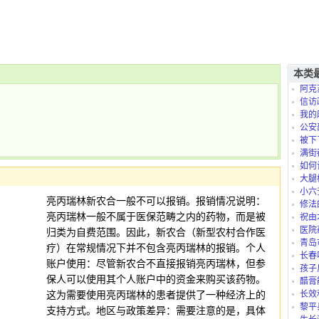
本类
阿克
信访
我的
是怎么
公安
被下
满街
如何
大腿
小六
亮丙瑞林新农合一般不可以报销。报销情况说明：
修法
亮丙瑞林一般不属于医保范畴之内的药物，而是被
祝由
医院
归类为自费范围。因此，新农合（新型农村合作医
青岛
疗）在常规情况下并不包含亮丙瑞林的报销。个人
长春
账户使用：尽管新农合不直接报销亮丙瑞林，但参
孩子
保人可以使用其个人账户中的资金来购买该药物。
太折腾
醋膏
这为需要使用亮丙瑞林的患者提供了一种经济上的
长效
黎平
支持方式。地区与政策差异：需要注意的是，具体