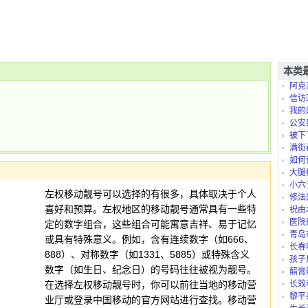
本类
阿克
信访
我的
是怎么
公安
被下
满街
如何
大腿
小六
左权移动靓号可以选择的有很多，具体取决于个人
修法
喜好和预算。左权地区的移动靓号通常具有一些特
祝由
医院
定的数字组合，这些组合可能寓意吉祥、易于记忆
青岛
或具有特殊意义。例如，含有连续数字（如666、
长春
888）、对称数字（如1331、5885）或特殊含义
孩子
数字（如生日、纪念日）的号码往往被视为靓号。
太折腾
醋膏
在选择左权移动靓号时，你可以前往当地的移动营
长效
黎平
业厅或登录中国移动的官方网站进行查找。移动营