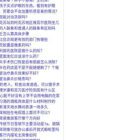
激素哪个牌子不容易产生抗体？
孩子买点护眼的东西，看到有护眼
眼灯、还
、劳累会不会加重听感变差的情况？
观能对治贪欲吗?
克苏站到阿克苏地区维吾尔医院坐几
的人脉象和普通人的脉象有区别吗
壬怎么算具体步骤
比信访局更有效的部门有哪些
灵胶囊是缴素药吗？
利国名医院是做什么的际？
里面发红应该涂什么药？
炎手术伤口恢复后有疤痕怎么消除？
卡在药店是不是不能随便刷了？个账
”是
堂治疗鼻炎效果好不好？
堂治鼻炎价格贵吗？
岁的老人，检查出食道癌，可以做手术
穗岁康和百万医疗险到底有什么区
了穗岁还
岁心脏不好没有上学不会用电脑的在家
上什么
习酒的酒瓶具体是什么材料制作的
新濠天地水舞间表演一场多久
席相挂在电视墙上面可不可以?
席瓷像放客厅哪个方向好
传统节日雪顿节主要活动是?a、跳锅
马c、
席铜像可放办公桌后开放式橱柜里吗
客厅内摆毛主席像如何