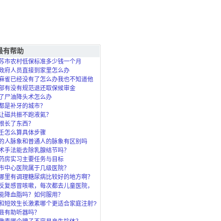
最有帮助
苏市农村低保标准多少钱一个月
政府人员直接到家里怎么办
麻雀已经没有了怎么办我也不知道他
死的？
部有没有规范退还取保候审金
了尸油降头术怎么办
都是补牙的城市？
让磁共振不跑液氦？
根长了东西？
壬怎么算具体步骤
的人脉象和普通人的脉象有区别吗
术手法能去除乳腺结节吗？
药房实习主要任务与目标
市中心医院属于几级医院？
哪里有调理糖尿病比较好的地方啊？
反复感冒咳嗽，每次都去儿童医院，
了，北
能降血脂吗？如何服用？
和短效生长激素哪个更适合家庭注射?
县有助听器吗？