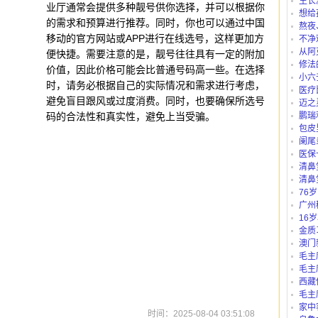
生长
业厅通常会提供多种靓号供你选择，并可以根据你
想给
的需求和预算进行推荐。同时，你也可以通过中国
仪、护
熬夜
移动的官方网站或APP进行在线选号，这样更加方
不净
从阿
便快捷。需要注意的是，靓号往往具有一定的附加
路公交
修法
价值，因此价格可能会比普通号码高一些。在选择
小六
时，请务必根据自己的实际情况和需求进行考虑，
医疗
避免盲目跟风或过度消费。同时，也要确保所选号
迈之
码的合法性和真实性，避免上当受骗。
鹏瑞
包皮
阑尾
医保
“白名单
清鼻
清鼻
76
吗？
广州
别？有
16
里可以
金质
澳门
毛主
毛主
西藏
庄b、藏
毛主
家中
时间：2025-08-04 03:51:08