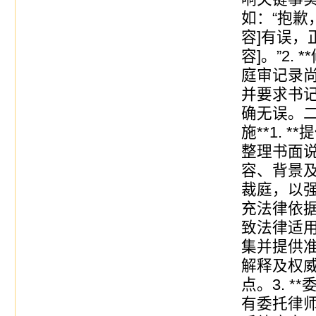
如：“抱歉
容]有误，
容]。”2.
庭审记录
并要求书
确无误。二
施**1. 
整理书面
容、背景
裁庭，以强
充法律依据
致法律适
集并提供
解释及权
点。3. *
有委托律