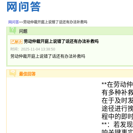
网问答
>>
劳动仲裁开庭上说错了话还有办法补救吗
问题
劳动仲裁开庭上说错了话还有办法补救吗
时间：2025-11-04 13:38:50
劳动仲裁开庭上说错了话还有办法补救吗
最佳回答
**在劳动
有多种补
在于及时
途径进行挽
程中的即时纠
**：若发
响关键事