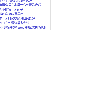
木齐学习家居修复哪家好
席雕像摆在家里什么位置最合适
人不能留什么胡子
份吃扇贝味道最棒
中什么时候吃扇贝口感最好
路打车到雷锋塔多少钱
公司出品的绿色瓶身的盒装白酒具体
款