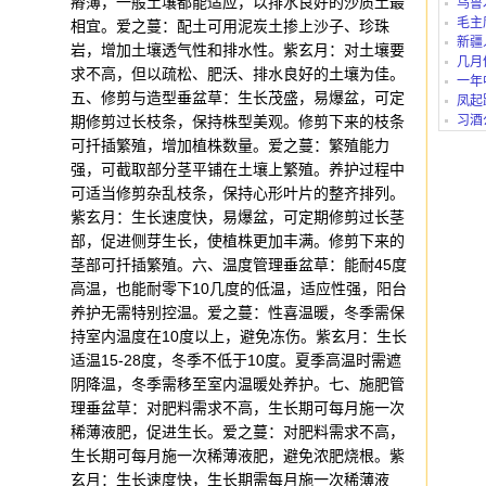
瘠薄，一般土壤都能适应，以排水良好的沙质土最
乌鲁
毛主
相宜。爱之蔓：配土可用泥炭土掺上沙子、珍珠
新疆
岩，增加土壤透气性和排水性。紫玄月：对土壤要
几月
求不高，但以疏松、肥沃、排水良好的土壤为佳。
一年
五、修剪与造型垂盆草：生长茂盛，易爆盆，可定
凤起
期修剪过长枝条，保持株型美观。修剪下来的枝条
习酒
是哪一
可扦插繁殖，增加植株数量。爱之蔓：繁殖能力
强，可截取部分茎平铺在土壤上繁殖。养护过程中
可适当修剪杂乱枝条，保持心形叶片的整齐排列。
紫玄月：生长速度快，易爆盆，可定期修剪过长茎
部，促进侧芽生长，使植株更加丰满。修剪下来的
茎部可扦插繁殖。六、温度管理垂盆草：能耐45度
高温，也能耐零下10几度的低温，适应性强，阳台
养护无需特别控温。爱之蔓：性喜温暖，冬季需保
持室内温度在10度以上，避免冻伤。紫玄月：生长
适温15-28度，冬季不低于10度。夏季高温时需遮
阴降温，冬季需移至室内温暖处养护。七、施肥管
理垂盆草：对肥料需求不高，生长期可每月施一次
稀薄液肥，促进生长。爱之蔓：对肥料需求不高，
生长期可每月施一次稀薄液肥，避免浓肥烧根。紫
玄月：生长速度快，生长期需每月施一次稀薄液