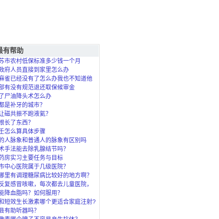
最有帮助
苏市农村低保标准多少钱一个月
政府人员直接到家里怎么办
麻雀已经没有了怎么办我也不知道他
死的？
部有没有规范退还取保候审金
了尸油降头术怎么办
都是补牙的城市？
让磁共振不跑液氦？
根长了东西？
壬怎么算具体步骤
的人脉象和普通人的脉象有区别吗
术手法能去除乳腺结节吗？
药房实习主要任务与目标
市中心医院属于几级医院？
哪里有调理糖尿病比较好的地方啊？
反复感冒咳嗽，每次都去儿童医院，
了，北
能降血脂吗？如何服用？
和短效生长激素哪个更适合家庭注射?
县有助听器吗？