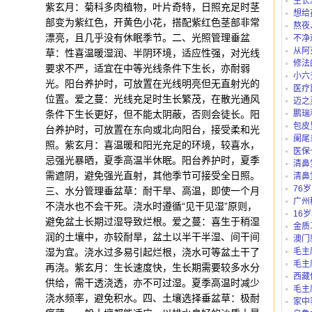
生长
紫玄月：菊科多肉植物，叶片奇特，日照充足时茎
想给
部变为紫红色，开黄色小花，搭配紫红色茎部非常
仪、护
熬夜
漂亮，且几乎没有休眠季节。二、光照管理垂盆
不净
从阿
草：性喜温暖湿润、半阴环境，适应性强，对光线
路公交
修法
要求不严，适宜在中等光线条件下生长，亦耐弱
小六
光。阳台养护时，可放置在光线明亮但无直射光的
医疗
位置。爱之蔓：光线充足时生长繁茂，在散光通风
迈之
条件下生长更好，但不能太阴蔽，否则会徒长。阳
鹏瑞
包皮
台养护时，可放置在东向或北向阳台，接受柔和光
阑尾
照。紫玄月：喜温暖和阳光充足的环境，较喜水，
医保
忌强光暴晒，夏季高温半休眠。阳台养护时，夏季
“白名单
清鼻
需遮阴，避免强光直射，其他季节可接受全日照。
清鼻
76
三、水分管理垂盆草：耐干旱、高温，即使一个月
吗？
广州
不浇水也不会干死。浇水时遵循“见干见湿”原则，
别？有
16
避免盆土长期过湿导致烂根。爱之蔓：喜生于稍湿
里可以
金质
润的土壤中，亦较耐旱，盆土以半干半湿、间干间
澳门
湿为宜。浇水过多易引起烂根，浇水可等盆土干了
毛主
毛主
再浇。紫玄月：生长速度快，生长期需要较多水分
西藏
供给，需干透浇透，亦不可过湿。夏季高温时减少
庄b、藏
毛主
浇水频率，避免积水。四、土壤选择垂盆草：极耐
家中