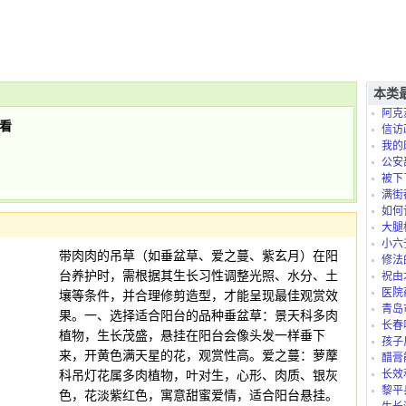
本类
阿克
看
信访
我的
是怎么
公安
被下
满街
如何
大腿
小六
带肉肉的吊草（如垂盆草、爱之蔓、紫玄月）在阳
修法
台养护时，需根据其生长习性调整光照、水分、土
祝由
医院
壤等条件，并合理修剪造型，才能呈现最佳观赏效
青岛
果。一、选择适合阳台的品种垂盆草：景天科多肉
长春
植物，生长茂盛，悬挂在阳台会像头发一样垂下
孩子
来，开黄色满天星的花，观赏性高。爱之蔓：萝藦
太折腾
醋膏
科吊灯花属多肉植物，叶对生，心形、肉质、银灰
长效
黎平
色，花淡紫红色，寓意甜蜜爱情，适合阳台悬挂。