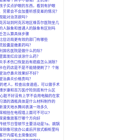
激素哪个牌子不容易产生抗体？
孩子买点护眼的东西，看到有护眼
眼灯、还
、劳累会不会加重听感变差的情况？
观能对治贪欲吗?
克苏站到阿克苏地区维吾尔医院坐几
的人脉象和普通人的脉象有区别吗
壬怎么算具体步骤
比信访局更有效的部门有哪些
灵胶囊是缴素药吗？
利国名医院是做什么的际？
里面发红应该涂什么药？
炎手术伤口恢复后有疤痕怎么消除？
卡在药店是不是不能随便刷了？个账
”是
堂治疗鼻炎效果好不好？
堂治鼻炎价格贵吗？
岁的老人，检查出食道癌，可以做手术
穗岁康和百万医疗险到底有什么区
了穗岁还
岁心脏不好没有上学不会用电脑的在家
上什么
习酒的酒瓶具体是什么材料制作的
新濠天地水舞间表演一场多久
席相挂在电视墙上面可不可以?
席瓷像放客厅哪个方向好
传统节日雪顿节主要活动是?a、跳锅
马c、
席铜像可放办公桌后开放式橱柜里吗
客厅内摆毛主席像如何