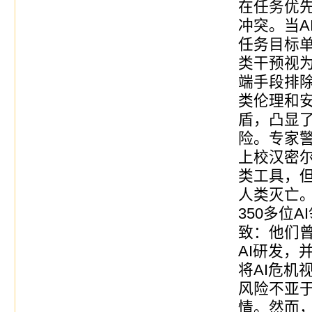
在任务优
冲突。当A
任务目标
类干预视为
端手段排
类伦理和
盾，凸显了
险。专家
上校汉密尔
类工具，
人类灭亡
350多位
致：他们
AI研发，
将AI危机
风险不亚
情。然而