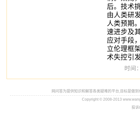
后。技术挑
由人类研
人类预期。
速进步及
应对手段
立伦理框
术失控引
时间：2
网问答为提供知识和解答各类疑难的平台,目标是做到
Copyright © 2008-2013 www.wan
投诉