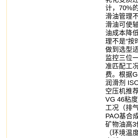
计，70%
滑油管理
滑油可使轴
油成本降低
理不是“按
做到选型
监控三位
准匹配工
费。根据GB
润滑剂 I
空压机推荐选
VG 46
工况（排气
PAO基合
矿物油高
（环境温度