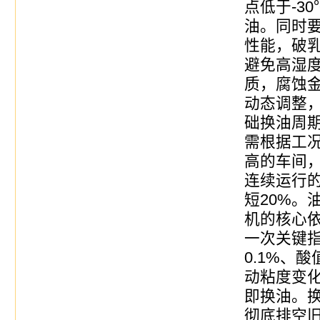
点低于-3
油。同时
性能，破乳
避免高湿
质，腐蚀
动态调整
础换油周
需根据工
高的车间，
连续运行
短20%。
机的核心
一次关键
0.1%、酸
动粘度变化
即换油。
彻底排空