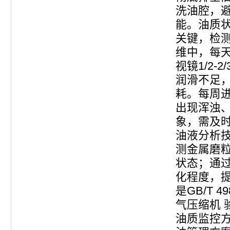
洗油腔，
能。油质
关键，检
维中，每
视镜1/2-
润滑不足
耗。每周
出现浑浊
象，需及
油液分析
测金属磨
状态；通
化程度，
是GB/T 4
气压缩机 
油质监控