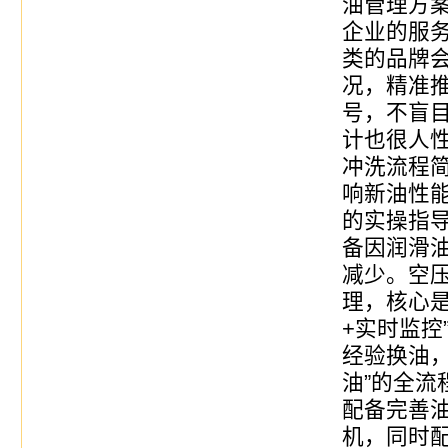
油管理方
企业的服
类的品牌
况，精准
号，不盲
计也很人
冲洗流程
响新油性
的实操指
备因润滑
减少。空
理，核心是
+实时监控
经验换油，
油”的全流
配备完善
机，同时