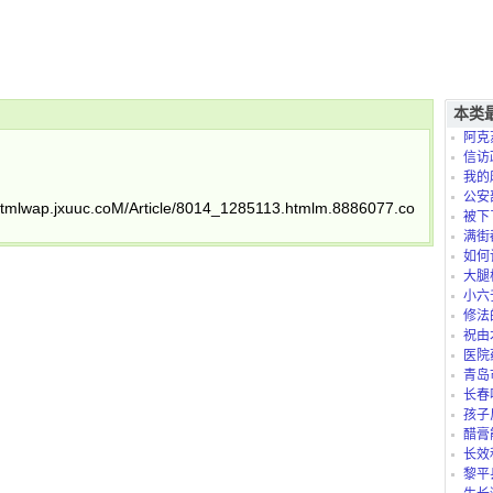
本类
阿克
信访
我的
是怎么
公安
tmlwap.jxuuc.coM/Article/8014_1285113.htmlm.8886077.coM/Article/
被下
满街
如何
大腿
小六
修法
祝由
医院
青岛
长春
孩子
太折腾
醋膏
长效
黎平