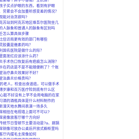
激素哪个牌子不容易产生抗体？
孩子买点护眼的东西，看到有护眼
眼灯、还
、劳累会不会加重听感变差的情况？
观能对治贪欲吗?
克苏站到阿克苏地区维吾尔医院坐几
的人脉象和普通人的脉象有区别吗
壬怎么算具体步骤
比信访局更有效的部门有哪些
灵胶囊是缴素药吗？
利国名医院是做什么的际？
里面发红应该涂什么药？
炎手术伤口恢复后有疤痕怎么消除？
卡在药店是不是不能随便刷了？个账
”是
堂治疗鼻炎效果好不好？
堂治鼻炎价格贵吗？
岁的老人，检查出食道癌，可以做手术
穗岁康和百万医疗险到底有什么区
了穗岁还
岁心脏不好没有上学不会用电脑的在家
上什么
习酒的酒瓶具体是什么材料制作的
新濠天地水舞间表演一场多久
席相挂在电视墙上面可不可以?
席瓷像放客厅哪个方向好
传统节日雪顿节主要活动是?a、跳锅
马c、
席铜像可放办公桌后开放式橱柜里吗
客厅内摆毛主席像如何