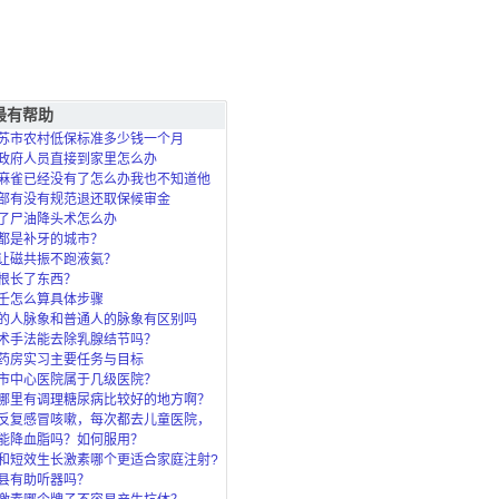
最有帮助
苏市农村低保标准多少钱一个月
政府人员直接到家里怎么办
麻雀已经没有了怎么办我也不知道他
死的？
部有没有规范退还取保候审金
8657_8367830.htmlwap.jxuuc.coM/Article/9189_4197200.htmlwww.8886
了尸油降头术怎么办
都是补牙的城市？
让磁共振不跑液氦？
根长了东西？
壬怎么算具体步骤
的人脉象和普通人的脉象有区别吗
术手法能去除乳腺结节吗？
药房实习主要任务与目标
市中心医院属于几级医院？
哪里有调理糖尿病比较好的地方啊？
反复感冒咳嗽，每次都去儿童医院，
了，北
能降血脂吗？如何服用？
和短效生长激素哪个更适合家庭注射?
县有助听器吗？