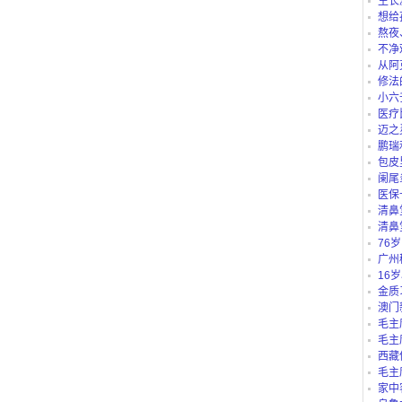
生长
想给
仪、护
熬夜
不净
从阿
路公交
修法
小六
医疗
迈之
鹏瑞
包皮
阑尾
医保
“白名单
清鼻
清鼻
76
吗？
广州
别？有
16
里可以
金质
澳门
毛主
毛主
西藏
庄b、藏
毛主
家中