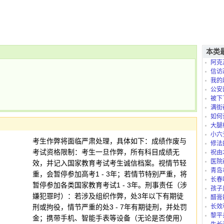
本类
阿克
信访
我的
是怎么
公安
被下
满街
如何
大腿
小六
考生作弊将面临严肃处理，具体如下：成绩作废与
修法
考试资格限制：考生一旦作弊，所有科目成绩无
祝由
医院
效，并记入国家教育考试考生诚信档案。视情节轻
青岛
重，会暂停参加高考1 - 3年；若情节特别严重，将
长春
暂停参加各类国家教育考试1 - 3年。刑事责任（涉
孩子
嫌犯罪时）：若涉及组织作弊，处3年以下有期徒
太折腾
醋膏
刑或拘役，情节严重的处3 - 7年有期徒刑，并处罚
长效
黎平
金；携带手机、智能手表等设备（无论是否使用）