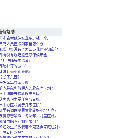
最有帮助
苏市农村低保标准多少钱一个月
政府人员直接到家里怎么办
麻雀已经没有了怎么办我也不知道他
死的？
部有没有规范退还取保候审金
了尸油降头术怎么办
都是补牙的城市？
让磁共振不跑液氦？
根长了东西？
壬怎么算具体步骤
的人脉象和普通人的脉象有区别吗
术手法能去除乳腺结节吗？
药房实习主要任务与目标
市中心医院属于几级医院？
哪里有调理糖尿病比较好的地方啊？
反复感冒咳嗽，每次都去儿童医院，
了，北
能降血脂吗？如何服用？
和短效生长激素哪个更适合家庭注射?
县有助听器吗？