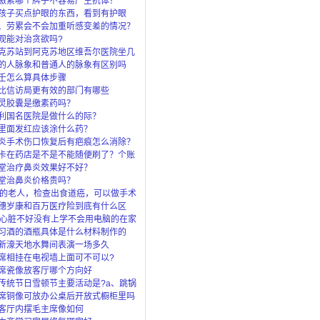
激素哪个牌子不容易产生抗体？
孩子买点护眼的东西，看到有护眼
眼灯、还
、劳累会不会加重听感变差的情况？
观能对治贪欲吗?
克苏站到阿克苏地区维吾尔医院坐几
的人脉象和普通人的脉象有区别吗
壬怎么算具体步骤
比信访局更有效的部门有哪些
灵胶囊是缴素药吗？
利国名医院是做什么的际？
里面发红应该涂什么药？
炎手术伤口恢复后有疤痕怎么消除？
卡在药店是不是不能随便刷了？个账
”是
堂治疗鼻炎效果好不好？
堂治鼻炎价格贵吗？
岁的老人，检查出食道癌，可以做手术
穗岁康和百万医疗险到底有什么区
了穗岁还
岁心脏不好没有上学不会用电脑的在家
上什么
习酒的酒瓶具体是什么材料制作的
新濠天地水舞间表演一场多久
席相挂在电视墙上面可不可以?
席瓷像放客厅哪个方向好
传统节日雪顿节主要活动是?a、跳锅
马c、
席铜像可放办公桌后开放式橱柜里吗
客厅内摆毛主席像如何