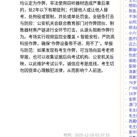
生长
均认定为作弊，非法使用窃听器材造成严重后果
想给
的，处2年以下有期徒刑；代替他人或让他人替
仪、护
熬夜
考，处拘役或管制，并处或单处罚金。全链条打击
不净
从阿
与防控：公安机关会联合教育部门对作弊团伙、制
路公交
修法
售器材黑产链进行全环节打击，从源头阻断作弊行
小六
为。考场实行视频监控全覆盖 + 智能安检，严防高
医疗
科技作弊，确保“作弊设备带不进、用不了”。举报
迈之
与防范：如果发现有考生作弊，可当场向监考老师
鹏瑞
包皮
举报，也可以收集证据后向考试机构、公安机关反
阑尾
映，以此维护考试公平。诚信应考是底线，考生切
医保
勿因侥幸心理触犯法律，从而影响个人前途。
“白名单
清鼻
清鼻
76
吗？
广州
别？有
16
里可以
金质
澳门
毛主
毛主
西藏
庄b、藏
毛主
家中
时间：2025-12-16 02:37:15