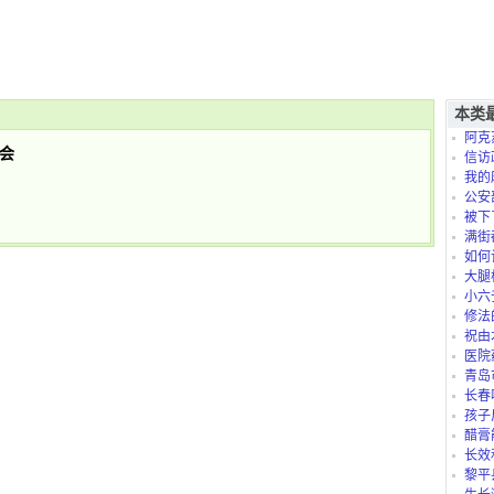
本类
阿克
会
信访
我的
是怎么
公安
被下
满街
如何
大腿
小六
修法
祝由
医院
青岛
长春
孩子
太折腾
醋膏
长效
黎平