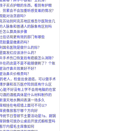
激素哪个牌子不容易产生抗体？
孩子买点护眼的东西，看到有护眼
眼灯、还
、劳累会不会加重听感变差的情况？
观能对治贪欲吗?
克苏站到阿克苏地区维吾尔医院坐几
的人脉象和普通人的脉象有区别吗
壬怎么算具体步骤
比信访局更有效的部门有哪些
灵胶囊是缴素药吗？
利国名医院是做什么的际？
里面发红应该涂什么药？
炎手术伤口恢复后有疤痕怎么消除？
卡在药店是不是不能随便刷了？个账
”是
堂治疗鼻炎效果好不好？
堂治鼻炎价格贵吗？
岁的老人，检查出食道癌，可以做手术
穗岁康和百万医疗险到底有什么区
了穗岁还
岁心脏不好没有上学不会用电脑的在家
上什么
习酒的酒瓶具体是什么材料制作的
新濠天地水舞间表演一场多久
席相挂在电视墙上面可不可以?
席瓷像放客厅哪个方向好
传统节日雪顿节主要活动是?a、跳锅
马c、
席铜像可放办公桌后开放式橱柜里吗
客厅内摆毛主席像如何