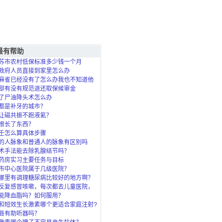
最有帮助
苏市农村低保标准多少钱一个月
政府人员直接到家里怎么办
麻雀已经没有了怎么办我也不知道他
死的？
部有没有规范退还取保候审金
了尸油降头术怎么办
都是补牙的城市？
让磁共振不跑液氦？
根长了东西？
壬怎么算具体步骤
的人脉象和普通人的脉象有区别吗
术手法能去除乳腺结节吗？
药房实习主要任务与目标
市中心医院属于几级医院？
哪里有调理糖尿病比较好的地方啊？
反复感冒咳嗽，每次都去儿童医院，
了，北
能降血脂吗？如何服用？
和短效生长激素哪个更适合家庭注射?
县有助听器吗？