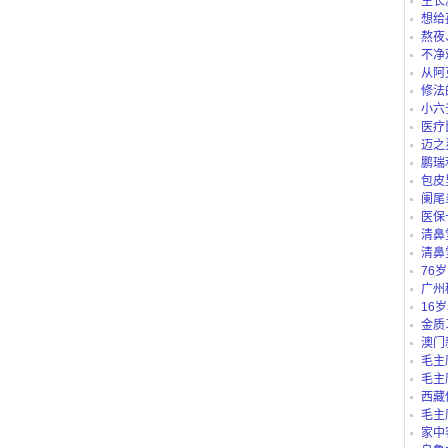
生长
想给
仪、护
熬夜
不净
从阿
路公交
修法
小六
医疗
迈之
鹏瑞
包皮
阑尾
医保
“白名单
清鼻
清鼻
76
吗？
广州
别？有
16
里可以
金质
澳门
毛主
毛主
西藏
庄b、藏
毛主
家中