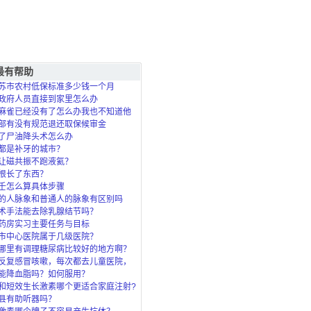
最有帮助
苏市农村低保标准多少钱一个月
政府人员直接到家里怎么办
麻雀已经没有了怎么办我也不知道他
死的？
部有没有规范退还取保候审金
了尸油降头术怎么办
都是补牙的城市？
让磁共振不跑液氦？
根长了东西？
壬怎么算具体步骤
的人脉象和普通人的脉象有区别吗
术手法能去除乳腺结节吗？
药房实习主要任务与目标
市中心医院属于几级医院？
哪里有调理糖尿病比较好的地方啊？
反复感冒咳嗽，每次都去儿童医院，
了，北
能降血脂吗？如何服用？
和短效生长激素哪个更适合家庭注射?
县有助听器吗？