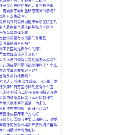
激素哪个牌子不容易产生抗体？
孩子买点护眼的东西，看到有护眼
眼灯、还
、劳累会不会加重听感变差的情况？
观能对治贪欲吗?
克苏站到阿克苏地区维吾尔医院坐几
的人脉象和普通人的脉象有区别吗
壬怎么算具体步骤
比信访局更有效的部门有哪些
灵胶囊是缴素药吗？
利国名医院是做什么的际？
里面发红应该涂什么药？
炎手术伤口恢复后有疤痕怎么消除？
卡在药店是不是不能随便刷了？个账
”是
堂治疗鼻炎效果好不好？
堂治鼻炎价格贵吗？
岁的老人，检查出食道癌，可以做手术
穗岁康和百万医疗险到底有什么区
了穗岁还
岁心脏不好没有上学不会用电脑的在家
上什么
习酒的酒瓶具体是什么材料制作的
新濠天地水舞间表演一场多久
席相挂在电视墙上面可不可以?
席瓷像放客厅哪个方向好
传统节日雪顿节主要活动是?a、跳锅
马c、
席铜像可放办公桌后开放式橱柜里吗
客厅内摆毛主席像如何