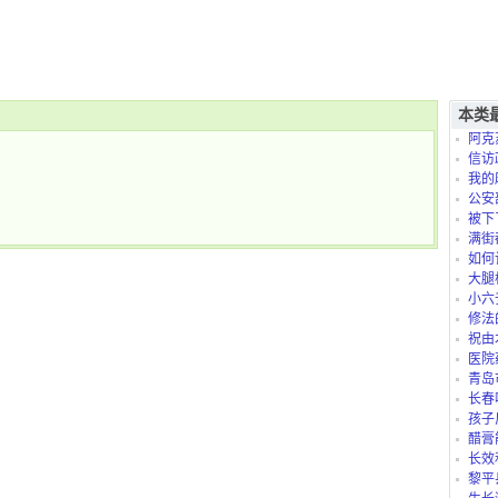
本类
阿克
信访
我的
是怎么
公安
被下
满街
如何
大腿
小六
修法
祝由
医院
青岛
长春
孩子
太折腾
醋膏
长效
黎平