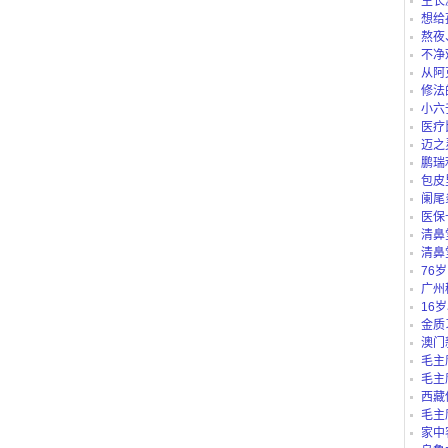
生长
想给
仪、护
熬夜
不净
从阿
路公交
修法
小六
医疗
迈之
鹏瑞
包皮
阑尾
医保
“白名单
清鼻
清鼻
76
吗？
广州
别？有
16
里可以
金质
澳门
毛主
毛主
西藏
庄b、藏
毛主
家中