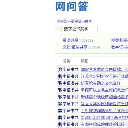
网问答
>>
数字证书共享
数字证书共享
资源共享
视频共享
(400829)
文档/报告共享
数字证书
(77346)
分类
标题
[数字证书共
国家禁毒委员会由盾牌、
享]
[数字证书共
江苏省定制新农干是正式编
享]
[数字证书共
仿真枪主动上交怎么样
享]
[数字证书共
暑假可以去毛主席纪念堂
享]
[数字证书共
新疆那个地级市加油站最多
享]
[数字证书共
复旦大学附属肿瘤医院王红
享]
[数字证书共
手机被诈骗搞死机了该怎
享]
[数字证书共
新疆自治区2026年高考招
享]
[数字证书共
有哪些国际仲裁经验比较