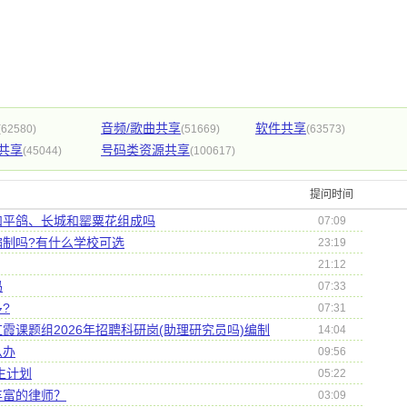
音频/歌曲共享
软件共享
(62580)
(51669)
(63573)
共享
号码类资源共享
(45044)
(100617)
提问时间
和平鸽、长城和罂粟花组成吗
07:09
制吗?有什么学校可选
23:19
21:12
吗
07:33
?
07:31
霞课题组2026年招聘科研岗(助理研究员吗)编制
14:04
么办
09:56
生计划
05:22
丰富的律师？
03:09