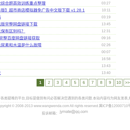
数综合题高效训练重点整理
03:27
】超市商店模拟器免广告中文版下载 v1.28.1
10:11
吗
03:19
机版完整网盘链接下载
13:45
低保有区别吗？
12:31
完整百度网盘链接获取
09:16
示尿素和水温是什么故障
02:26
00:07
16:58
13:43
位
13:40
1
2
3
4
5
6
7
8
9
10
>>
各类疑难的平台,目标是做到有问必答解决您遇到的各类问题.本站内容均为网友发表,
pyright © 2008-2013 www.wangwenda.com All rights reserved.冀ICP备12000710
投诉邮箱：