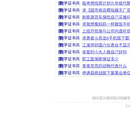
享]
[数字证书共
临考想找周计划九年级代
享]
[数字证书共
求【超市商店模拟器无广告版
享]
[数字证书共
新能源货车保险自己买难
享]
[数字证书共
求我想像妈妈一样做饭手
享]
[数字证书共
上班开低保与公司内退吃
享]
[数字证书共
求勇者斗恶龙6手机版下载
享]
[数字证书共
江淮帅铃国六仪表台不显
享]
[数字证书共
亲爱的小大人做自己好吗
享]
[数字证书共
职工医保能保证多少
享]
[数字证书共
鬼鬼祟祟的动物代表什么
享]
[数字证书共
伊通县统战部下属事业单
享]
网问答为提供知识和解答
Co