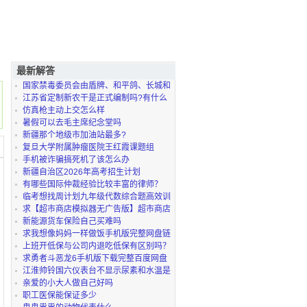
最新解答
国家禁毒委员会由盾牌、和平鸽、长城和
罂粟花组成吗
江苏省定制新农干是正式编制吗?有什么
学校可选
仿真枪主动上交怎么样
暑假可以去毛主席纪念堂吗
新疆那个地级市加油站最多?
复旦大学附属肿瘤医院王红霞课题组
2026年招聘科研岗
手机被诈骗搞死机了该怎么办
新疆自治区2026年高考招生计划
有哪些国际仲裁经验比较丰富的律师？
临考想找周计划九年级代数综合题高效训
练重点整理
求【超市商店模拟器无广告版】超市商店
模拟器免广告
新能源货车保险自己买难吗
求我想像妈妈一样做饭手机版完整网盘链
接下载
上班开低保与公司内退吃低保有区别吗？
求勇者斗恶龙6手机版下载完整百度网盘
链接获取
江淮帅铃国六仪表台不显示尿素和水温是
什么故障
亲爱的小大人做自己好吗
职工医保能保证多少