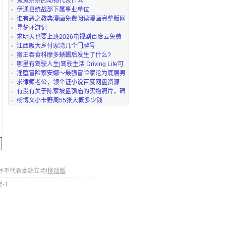
鬼鬼祟祟的动物代表什么
伊通县统战部下属事业单位
谁有恶之教典漫画免费阅读漫画完整版网
盘链接
寻梦环游记
求明天也要上班2026电视剧百度云免费
资源全集免费观
江西昄大乡付家湾几个门牌号
猴王吞食科摩多蜥蜴后发生了什么?
哪里有驾驶人生|驾驶生活 Driving Life可
以下载？
淫堕冒险家安娜～最强冒险家沦为底层男
性的女人之路
求律师老公，领个证小说百度网盘资源
有没有关于陈家坡盘瓠庙的实物照片，碑
刻除了“敕封
杨博文小卡野周55张大概多少钱
并不代表本站立场!
移动版
号-1