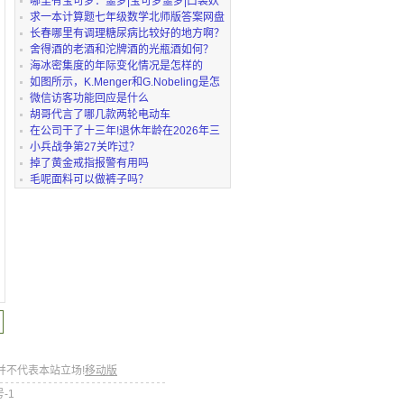
girlfriend 2可以
哪里有宝可梦：噩梦|宝可梦噩梦|口袋妖
怪噩梦可以下
求一本计算题七年级数学北师版答案网盘
链接获取
长春哪里有调理糖尿病比较好的地方啊？
舍得酒的老酒和沱牌酒的光瓶酒如何？
海冰密集度的年际变化情况是怎样的
如图所示，K.Menger和G.Nobeling是怎
么证明出这个相
微信访客功能回应是什么
胡哥代言了哪几款两轮电动车
在公司干了十三年!退休年龄在2026年三
月三十一号(加
小兵战争第27关咋过？
掉了黄金戒指报警有用吗
毛呢面料可以做裤子吗？
并不代表本站立场!
移动版
号-1