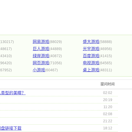
网易游戏
盛大游戏
(130217)
(88029)
(58888)
巨人游戏
光宇游戏
(48617)
(44889)
(46956)
绿岸游戏
百度游戏
(43410)
(40872)
(41415)
网页游戏
电视游戏
(96420)
(71056)
(64565)
小游戏
桌上游戏
(67952)
(60467)
(48311)
提问时间
么类型的美瞳？
02:02
20:19
11:20
02:08
21:22
网盘链接下载
18:12