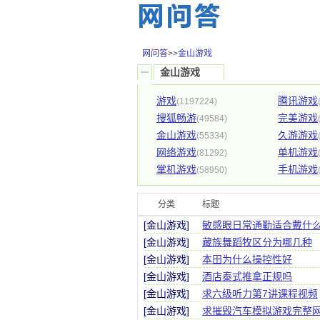
网问答
>>
金山游戏
金山游戏
游戏
腾讯游戏
(1197224)
搜狐畅游
完美游戏
(49584)
金山游戏
久游游戏
(55334)
网络游戏
单机游戏
(81292)
掌机游戏
手机游戏
(58950)
分类
标题
[金山游戏]
敏感眼日常通勤适合戴什
[金山游戏]
藏族舞蹈牧区分为哪几种
[金山游戏]
本田为什么操控性好
[金山游戏]
酒店泰式推拿正规吗
[金山游戏]
求六级听力第7讲课程视频
[金山游戏]
求摧毁汽车模拟游戏完整