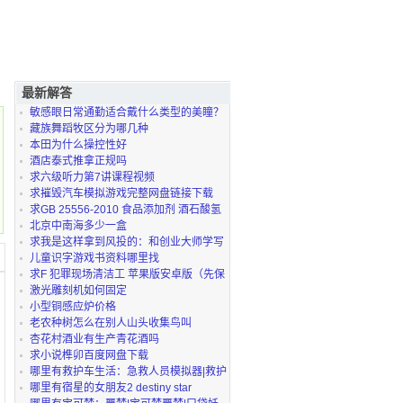
最新解答
敏感眼日常通勤适合戴什么类型的美瞳？
藏族舞蹈牧区分为哪几种
本田为什么操控性好
酒店泰式推拿正规吗
求六级听力第7讲课程视频
求摧毁汽车模拟游戏完整网盘链接下载
求GB 25556-2010 食品添加剂 酒石酸氢
钾完整网盘链接
北京中南海多少一盒
求我是这样拿到风投的：和创业大师学写
商业计划书 （
儿童识字游戏书资料哪里找
求F 犯罪现场清洁工 苹果版安卓版（先保
存 后解压）
激光雕刻机如何固定
小型铜感应炉价格
老农种树怎么在别人山头收集鸟叫
杏花村酒业有生产青花酒吗
求小说榫卯百度网盘下载
哪里有救护车生活：急救人员模拟器|救护
车生活急救人
哪里有宿星的女朋友2 destiny star