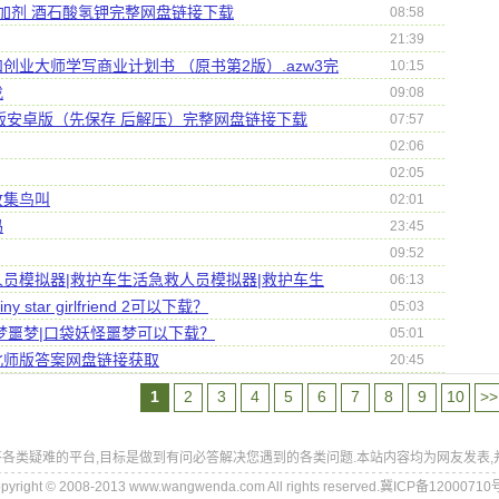
 食品添加剂 酒石酸氢钾完整网盘链接下载
08:58
21:39
业大师学写商业计划书 （原书第2版）.azw3完
10:15
找
09:08
果版安卓版（先保存 后解压）完整网盘链接下载
07:57
02:06
02:05
收集鸟叫
02:01
吗
23:45
09:52
员模拟器|救护车生活急救人员模拟器|救护车生
06:13
star girlfriend 2可以下载？
05:03
梦噩梦|口袋妖怪噩梦可以下载？
05:01
北师版答案网盘链接获取
20:45
1
2
3
4
5
6
7
8
9
10
>>
各类疑难的平台,目标是做到有问必答解决您遇到的各类问题.本站内容均为网友发表,
pyright © 2008-2013 www.wangwenda.com All rights reserved.冀ICP备12000710