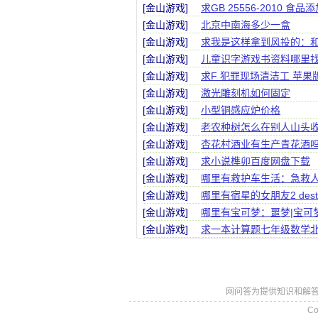
[金山游戏]
求GB 25556-2010
[金山游戏]
北京中南海多少一盒
[金山游戏]
求我是这样拿到风投的：和创
[金山游戏]
儿童识字游戏书资料哪里
[金山游戏]
求F 犯罪现场清洁工 苹
[金山游戏]
激光雕刻机如何固定
[金山游戏]
小型铜感应炉价格
[金山游戏]
老农种树怎么在别人山头
[金山游戏]
杏花村酒业有生产青花酒
[金山游戏]
求小说榫卯百度网盘下载
[金山游戏]
哪里有救护车生活：急救人
[金山游戏]
哪里有宿星的女朋友2 destiny 
[金山游戏]
哪里有宝可梦：噩梦|宝可
[金山游戏]
求一本计算题七年级数学
网问答为提供知识和解答
Co