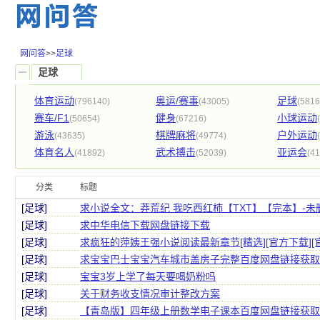
网问答
>>
足球
足球
体育运动
奥运/赛事
足球
(796140)
(43005)
(5816
赛车/F1
健身
小球运动
(50654)
(67216)
游泳
棋牌麻将
户外运动
(43635)
(49774)
体育名人
武术搏击
亚运会
(41892)
(52039)
(4
分类
标题
[足球]
求小说全文：莽荒纪 我吃西红柿【TXT】【完本】-
[足球]
求中华电信下载网盘链接下载
[足球]
求疯狂的萍姨王强小说阅读最新章节[精选][官方下载][官
[足球]
求宝宝巴士宝宝汽车城市盖房子完整百度网盘链接获取
[足球]
宝宝3岁上学了每天要喝奶粉吗
[足球]
关于财务收支情况审计整改方案
[足球]
【青岛版】四年级上册数学电子课本百度网盘链接获取