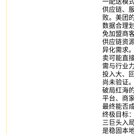
一配送模
供应链、
败。美团
数据合理
免加盟商
供应链资
异化需求
卖可能直
需与行业
投入大、
尚未验证
破局红海
平台、商
最终能否
终极目标：
三巨头入
是稳固本