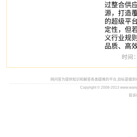
过整合供
源，打造
的超级平
定性，但
义行业规
品质、高
时间：2
网问答为提供知识和解答各类疑难的平台,目标是做到
Copyright © 2008-2013 www.wan
投诉