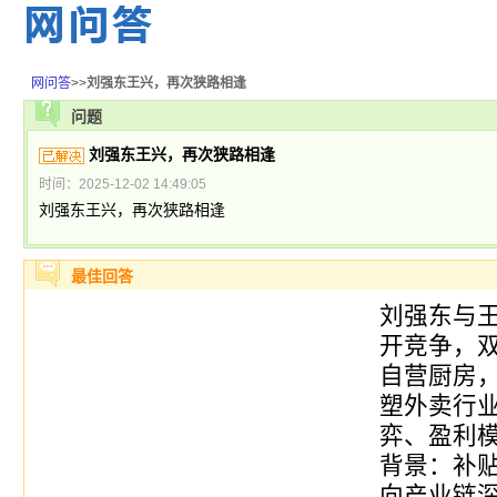
网问答
>>
刘强东王兴，再次狭路相逢
问题
刘强东王兴，再次狭路相逢
时间：2025-12-02 14:49:05
刘强东王兴，再次狭路相逢
最佳回答
刘强东与
开竞争，
自营厨房
塑外卖行
弈、盈利
背景：补
向产业链