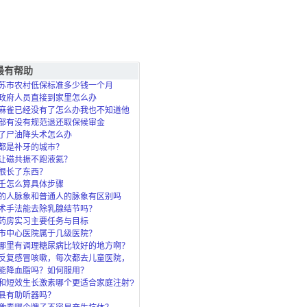
最有帮助
苏市农村低保标准多少钱一个月
政府人员直接到家里怎么办
麻雀已经没有了怎么办我也不知道他
死的？
部有没有规范退还取保候审金
了尸油降头术怎么办
都是补牙的城市？
让磁共振不跑液氦？
根长了东西？
壬怎么算具体步骤
的人脉象和普通人的脉象有区别吗
术手法能去除乳腺结节吗？
药房实习主要任务与目标
市中心医院属于几级医院？
哪里有调理糖尿病比较好的地方啊？
反复感冒咳嗽，每次都去儿童医院，
了，北
能降血脂吗？如何服用？
和短效生长激素哪个更适合家庭注射?
县有助听器吗？