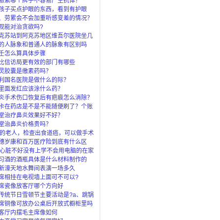
激素哪个牌子不容易产生抗体？
孩子买点护眼的东西，看到有护眼
眼灯、还
、劳累会不会加重听感变差的情况？
观能对治贪欲吗?
克苏站到阿克苏地区维吾尔医院坐几
的人脉象和普通人的脉象有区别吗
壬怎么算具体步骤
比信访局更有效的部门有哪些
灵胶囊是缴素药吗？
利国名医院是做什么的际？
里面发红应该涂什么药？
炎手术伤口恢复后有疤痕怎么消除？
卡在药店是不是不能随便刷了？个账
”是
堂治疗鼻炎效果好不好？
堂治鼻炎价格贵吗？
岁的老人，检查出食道癌，可以做手术
穗岁康和百万医疗险到底有什么区
了穗岁还
岁心脏不好没有上学不会用电脑的在家
上什么
习酒的酒瓶具体是什么材料制作的
新濠天地水舞间表演一场多久
席相挂在电视墙上面可不可以?
席瓷像放客厅哪个方向好
传统节日雪顿节主要活动是?a、跳锅
马c、
席铜像可放办公桌后开放式橱柜里吗
客厅内摆毛主席像如何