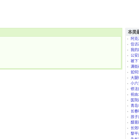
本类
阿克
信访
我的
是怎么
公安
被下
满街
如何
大腿
小六
修法
祝由
医院
青岛
长春
孩子
太折腾
醋膏
长效
黎平