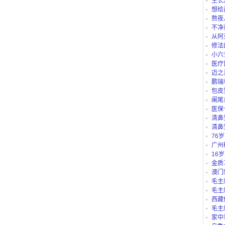
生长
想给
仪、护
熬夜
不净
从阿
路公交
修法
小六
医疗
迈之
鹏瑞
包皮
阑尾
医保
“白名单
清鼻
清鼻
76
吗？
广州
别？有
16
里可以
金质
澳门
毛主
毛主
西藏
庄b、藏
毛主
家中